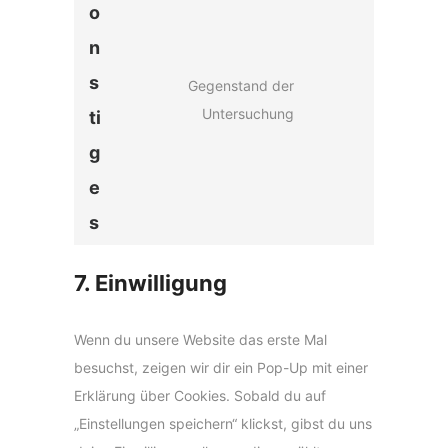
e
i
o
e
t
e
o
g
-
c
s
o
v
n
o
l
f
e
s
s
i
g
s
e
Gegenstand der
o
y
e
m
l
-
C
Untersuchung
ti
n
o
r
e
e
f
o
t
u
g
v
o
-
o
n
s
t
i
e
m
n
s
u
c
a
s
t
e
b
e
p
s
n
e
l
s
7. Einwilligung
t
i
t
n
o
Wenn du unsere Website das erste Mal
k
s
besuchst, zeigen wir dir ein Pop-Up mit einer
e
e
Erklärung über Cookies. Sobald du auf
d
r
„Einstellungen speichern“ klickst, gibst du uns
i