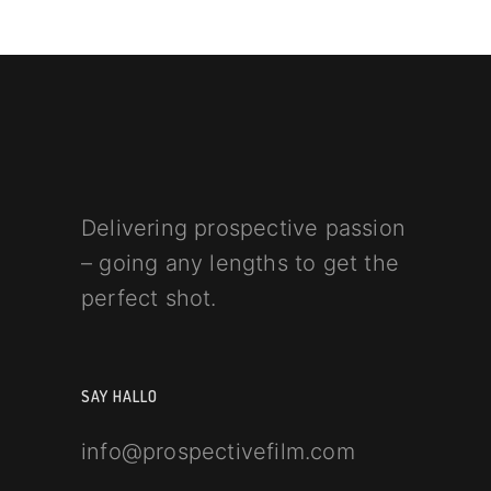
Delivering prospective passion
– going any lengths to get the
perfect shot.
SAY HALLO
info@prospectivefilm.com