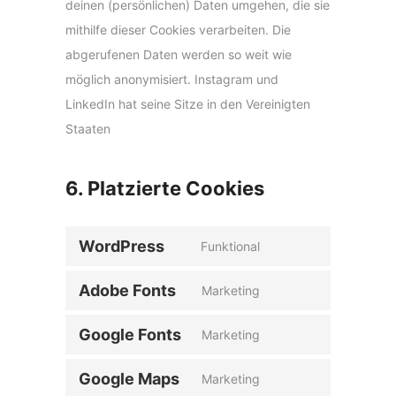
deinen (persönlichen) Daten umgehen, die sie
mithilfe dieser Cookies verarbeiten. Die
abgerufenen Daten werden so weit wie
möglich anonymisiert. Instagram und
LinkedIn hat seine Sitze in den Vereinigten
Staaten
6. Platzierte Cookies
WordPress
Funktional
C
o
Adobe Fonts
Marketing
C
n
o
s
Google Fonts
Marketing
C
n
e
o
s
Google Maps
Marketing
n
C
n