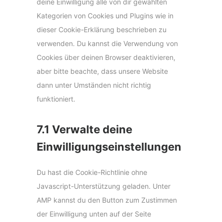
v
deine Einwilligung alle von dir gewählten
n
i
Kategorien von Cookies und Plugins wie in
c
dieser Cookie-Erklärung beschrieben zu
e
verwenden. Du kannst die Verwendung von
s
Cookies über deinen Browser deaktivieren,
o
aber bitte beachte, dass unsere Website
n
dann unter Umständen nicht richtig
s
funktioniert.
t
i
7.1 Verwalte deine
g
Einwilligungseinstellungen
e
s
Du hast die Cookie-Richtlinie ohne
Javascript-Unterstützung geladen. Unter
AMP kannst du den Button zum Zustimmen
der Einwilligung unten auf der Seite